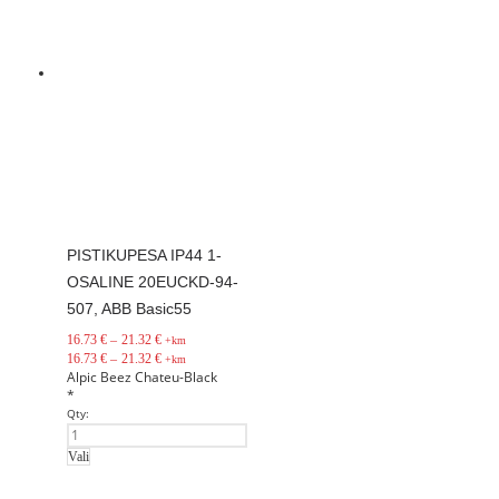
PISTIKUPESA IP44 1-
OSALINE 20EUCKD-94-
507, ABB Basic55
16.73
€
–
21.32
€
+km
16.73
€
–
21.32
€
+km
Alpic
Beez
Chateu-Black
*
Qty:
Vali