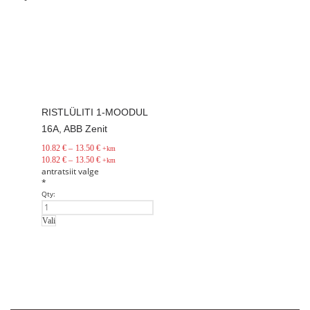
RISTLÜLITI 1-MOODUL
16A, ABB Zenit
10.82
€
–
13.50
€
+km
10.82
€
–
13.50
€
+km
antratsiit
valge
*
Qty:
Vali