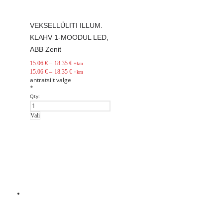
VEKSELLÜLITI ILLUM.
KLAHV 1-MOODUL LED,
ABB Zenit
15.06
€
–
18.35
€
+km
15.06
€
–
18.35
€
+km
antratsiit
valge
*
Qty:
Vali