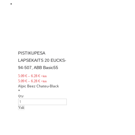
PISTIKUPESA
LAPSEKAITS 20 EUCKS-
94-507, ABB Basic55
5.09
€
–
6.28
€
+km
5.09
€
–
6.28
€
+km
Alpic
Beez
Chateu-Black
*
Qty:
Vali