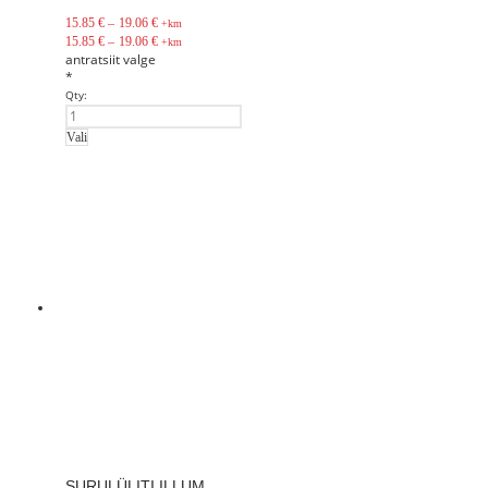
15.85
€
–
19.06
€
+km
15.85
€
–
19.06
€
+km
antratsiit
valge
*
Qty:
Vali
SURULÜLITI ILLUM.