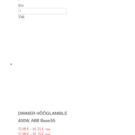
*
Qty:
Vali
DIMMER HÕÕGLAMBILE
400W, ABB Basic55
52.09
€
–
61.25
€
+km
52.09
€
–
61.25
€
+km