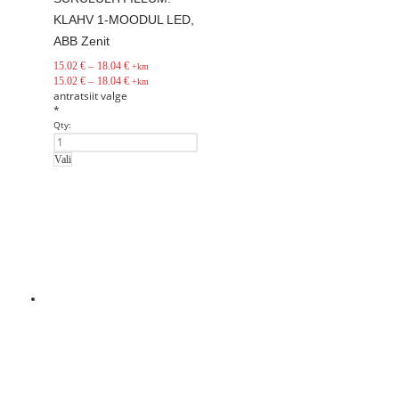
KLAHV 1-MOODUL LED,
ABB Zenit
15.02
€
–
18.04
€
+km
15.02
€
–
18.04
€
+km
antratsiit
valge
*
Qty:
Vali