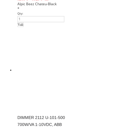
Alpic
Beez
Chateu-Black
*
Qty:
Vali
DIMMER 2112 U-101-500
700W/VA 1-10VDC, ABB