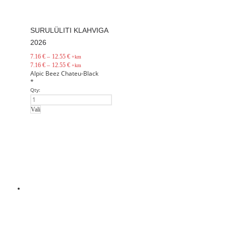
SURULÜLITI KLAHVIGA
2026
7.16
€
–
12.55
€
+km
7.16
€
–
12.55
€
+km
Alpic
Beez
Chateu-Black
*
Qty:
Vali