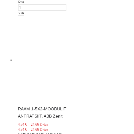
Qty:
Vali
RAAM 1-5X2-MOODULIT
ANTRATSIIT, ABB Zenit
4.34
€
–
24.66
€
+km
4.34
€
–
24.66
€
+km