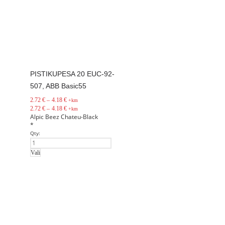
PISTIKUPESA 20 EUC-92-
507, ABB Basic55
2.72
€
–
4.18
€
+km
2.72
€
–
4.18
€
+km
Alpic
Beez
Chateu-Black
*
Qty:
Vali