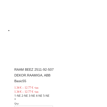
RAAM BEEZ 2511-92-507
DEKOR.RAAMIGA, ABB
Basic55
1.34
€
–
12.77
€
+km
1.34
€
–
12.77
€
+km
1-NE
2-NE
3-NE
4-NE
5-NE
*
Qty: