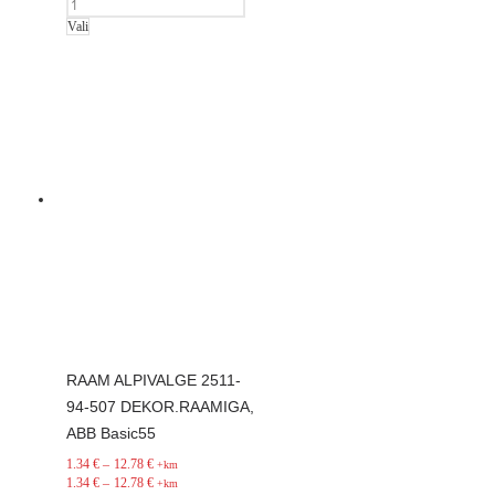
Vali
RAAM ALPIVALGE 2511-
94-507 DEKOR.RAAMIGA,
ABB Basic55
1.34
€
–
12.78
€
+km
1.34
€
–
12.78
€
+km