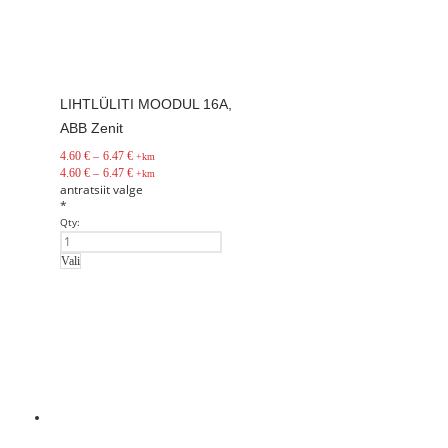
LIHTLÜLITI MOODUL 16A,
ABB Zenit
4.60
€
–
6.47
€
+km
4.60
€
–
6.47
€
+km
antratsiit
valge
*
Qty:
Vali