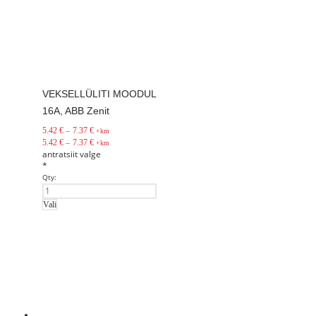
VEKSELLÜLITI MOODUL
16A, ABB Zenit
5.42
€
–
7.37
€
+km
5.42
€
–
7.37
€
+km
antratsiit
valge
*
Qty:
Vali