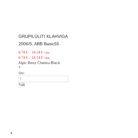
GRUPILÜLITI KLAHVIGA
2006/5, ABB Basic55
6.74
€
–
14.14
€
+km
6.74
€
–
14.14
€
+km
Alpic
Beez
Chateu-Black
*
Qty:
Vali