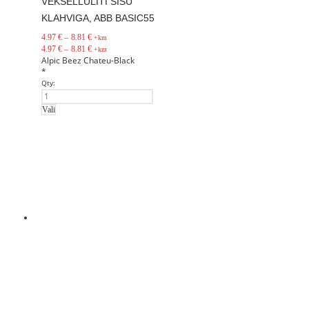
VEKSELLÜLITI SISU
KLAHVIGA, ABB BASIC55
4.97
€
–
8.81
€
+km
4.97
€
–
8.81
€
+km
Alpic
Beez
Chateu-Black
*
Qty:
Vali