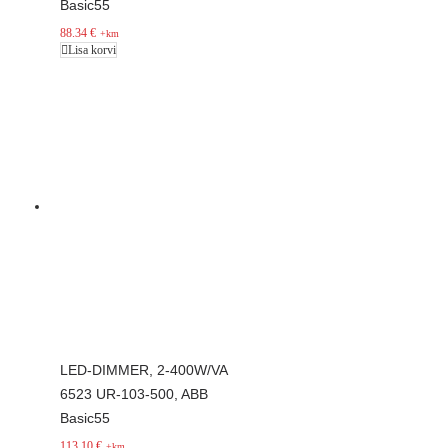
Basic55
88.34
€
+km
Lisa korvi
LED-DIMMER, 2-400W/VA
6523 UR-103-500, ABB
Basic55
113.10
€
+km