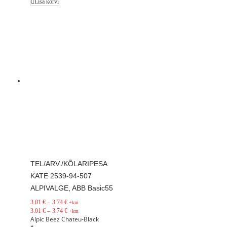
Lisa korvi
TEL/ARV./KÕLARIPESA
KATE 2539-94-507
ALPIVALGE, ABB Basic55
3.01
€
–
3.74
€
+km
3.01
€
–
3.74
€
+km
Alpic
Beez
Chateu-Black