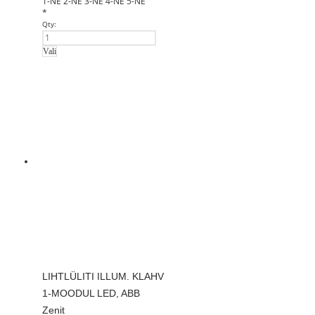
1-NE
2-NE
3-NE
4-NE
5-NE
*
Qty:
Vali
LIHTLÜLITI ILLUM. KLAHV
1-MOODUL LED, ABB
Zenit