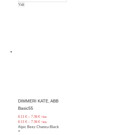
Vali
DIMMERI KATE, ABB
Basic55
6.11
€
–
7.36
€
+km
6.11
€
–
7.36
€
+km
Alpic
Beez
Chateu-Black
*