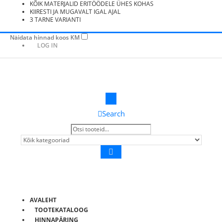
KÕIK MATERJALID ERITÖÖDELE ÜHES KOHAS
KIIRESTI JA MUGAVALT IGAL AJAL
3 TARNE VARIANTI
Näidata hinnad koos KM
LOG IN
Search
AVALEHT
TOOTEKATALOOG
HINNAPÄRING