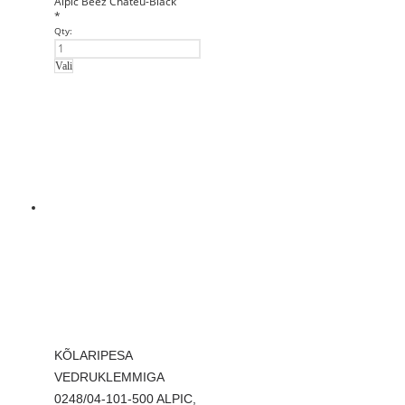
Alpic
Beez
Chateu-Black
*
Qty:
Vali
KÕLARIPESA
VEDRUKLEMMIGA
0248/04-101-500 ALPIC,