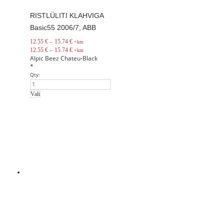
RISTLÜLITI KLAHVIGA
Basic55 2006/7, ABB
12.55
€
–
15.74
€
+km
12.55
€
–
15.74
€
+km
Alpic
Beez
Chateu-Black
*
Qty:
Vali