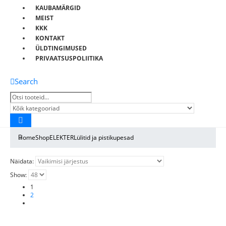
KAUBAMÄRGID
MEIST
KKK
KONTAKT
ÜLDTINGIMUSED
PRIVAATSUSPOLIITIKA
Search
Home
Shop
ELEKTER
Lülitid ja pistikupesad
Näidata:
Show:
1
2