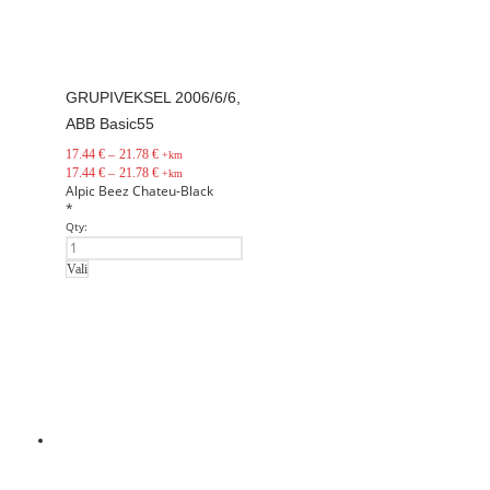
GRUPIVEKSEL 2006/6/6,
ABB Basic55
17.44
€
–
21.78
€
+km
17.44
€
–
21.78
€
+km
Alpic
Beez
Chateu-Black
*
Qty:
Vali