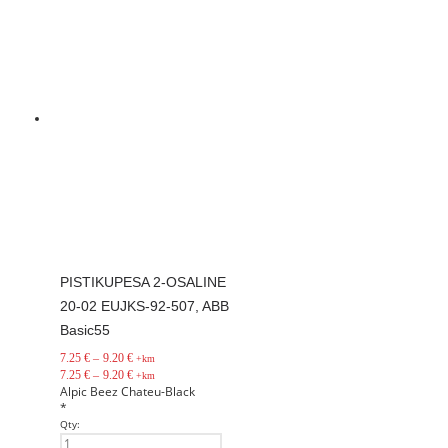
PISTIKUPESA 2-OSALINE
20-02 EUJKS-92-507, ABB
Basic55
7.25
€
–
9.20
€
+km
7.25
€
–
9.20
€
+km
Alpic
Beez
Chateu-Black
*
Qty: