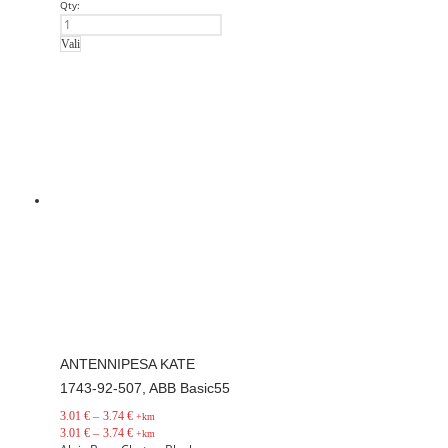
Qty:
Vali
ANTENNIPESA KATE
1743-92-507, ABB Basic55
3.01
€
–
3.74
€
+km
3.01
€
–
3.74
€
+km