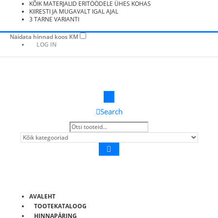
KÕIK MATERJALID ERITÖÖDELE ÜHES KOHAS
KIIRESTI JA MUGAVALT IGAL AJAL
3 TARNE VARIANTI
Näidata hinnad koos KM
LOG IN
Search
AVALEHT
TOOTEKATALOOG
HINNAPÄRING