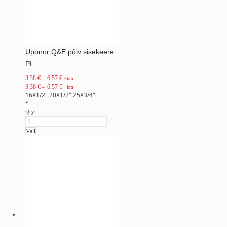
Uponor Q&E põlv sisekeere
PL
3.38
€
–
6.57
€
+km
3.38
€
–
6.57
€
+km
16X1/2"
20X1/2"
25X3/4"
*
Qty:
Vali