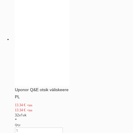
Uponor Q&E otsik väliskeere
PL
13.34
€
+km
13.34
€
+km
32x1vk
*
Qty: