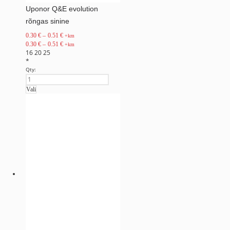
Uponor Q&E evolution
rõngas sinine
0.30
€
–
0.51
€
+km
0.30
€
–
0.51
€
+km
16
20
25
*
Qty:
Vali