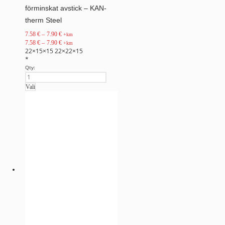
förminskat avstick – KAN-
therm Steel
7.58
€
–
7.90
€
+km
7.58
€
–
7.90
€
+km
22×15×15
22×22×15
*
Qty:
Vali