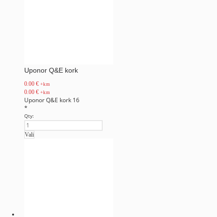
Uponor Q&E kork
0.00
€
+km
0.00
€
+km
Uponor Q&E kork 16
*
Qty:
Vali