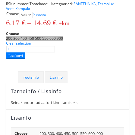
RSK nummer:
Tootekood:
-
Kategooriad:
SANTEHNIKA
,
Termolux
VentilKompakt
Choose
Puhasta
6.17
€
–
14.69
€
+km
Choose
200
300
400
450
500
550
600
900
Clear selection
Lisa korvi
Tooteinfo
Lisainfo
Tarneinfo / Lisainfo
Seinakandur radiaatori kinnitamiseks.
Lisainfo
Choose
200, 300, 400, 450, 500, 550, 600, 900