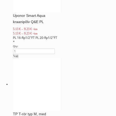
Uponor Smart Aqua
kraanipõlv Q&E PL
5.13
€
–
9.23
€
+km
5.13
€
–
9.23
€
+km
PL 16-Rp1/2"FT
PL 20-Rp1/2"FT
*
Qty:
Vali
TP T-rör typ M, med