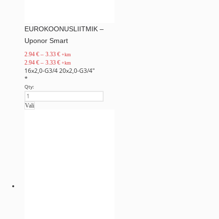
EUROKOONUSLIITMIK –
Uponor Smart
2.94
€
–
3.33
€
+km
2.94
€
–
3.33
€
+km
16x2,0-G3/4
20x2,0-G3/4"
*
Qty:
Vali