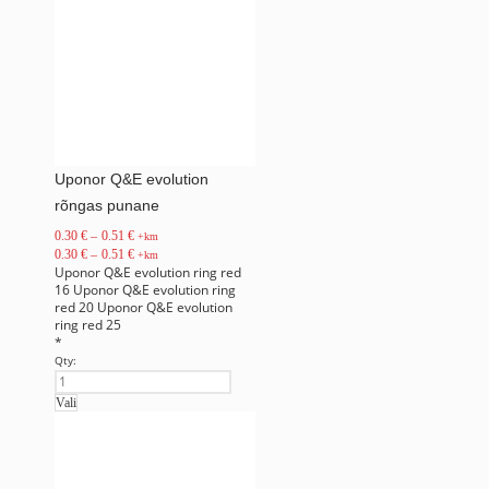
Uponor Q&E evolution
rõngas punane
0.30
€
–
0.51
€
+km
0.30
€
–
0.51
€
+km
Uponor Q&E evolution ring red
16
Uponor Q&E evolution ring
red 20
Uponor Q&E evolution
ring red 25
*
Qty:
Vali