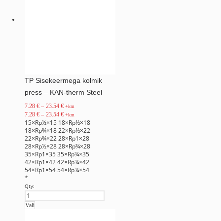
TP Sisekeermega kolmik
press – KAN-therm Steel
7.28
€
–
23.54
€
+km
7.28
€
–
23.54
€
+km
15×Rp½×15
18×Rp½×18
18×Rp¾×18
22×Rp½×22
22×Rp¾×22
28×Rp1×28
28×Rp½×28
28×Rp¾×28
35×Rp1×35
35×Rp¾×35
42×Rp1×42
42×Rp¾×42
54×Rp1×54
54×Rp¾×54
*
Qty:
Vali