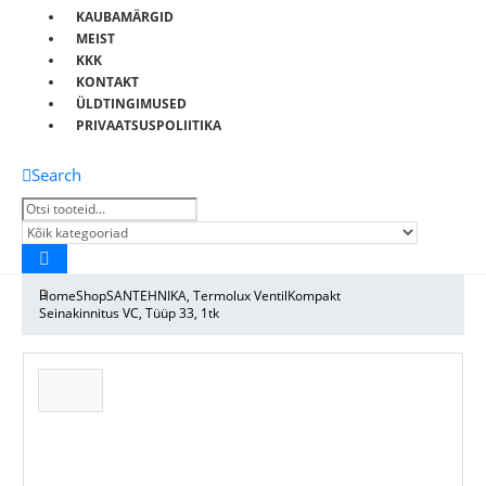
KAUBAMÄRGID
MEIST
KKK
KONTAKT
ÜLDTINGIMUSED
PRIVAATSUSPOLIITIKA
Search
Home
Shop
SANTEHNIKA
,
Termolux VentilKompakt
Seinakinnitus VC, Tüüp 33, 1tk