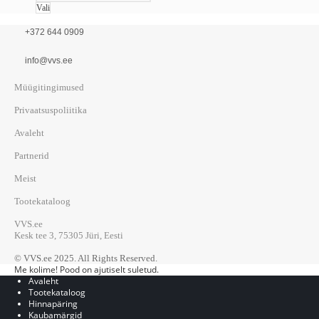
Vali
+372 644 0909
info@vvs.ee
Müügitingimused
Privaatsuspoliitika
Avaleht
Partnerid
Meist
Tootekataloog
VVS.ee
Kesk tee 3, 75305 Jüri, Eesti
© VVS.ee 2025. All Rights Reserved.
Me kolime! Pood on ajutiselt suletud.
Avaleht
Tootekataloog
Hinnapäring
Kaubamärgid