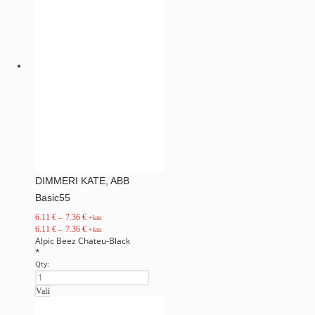
DIMMERI KATE, ABB
Basic55
6.11
€
–
7.36
€
+km
6.11
€
–
7.36
€
+km
Alpic
Beez
Chateu-Black
*
Qty:
Vali