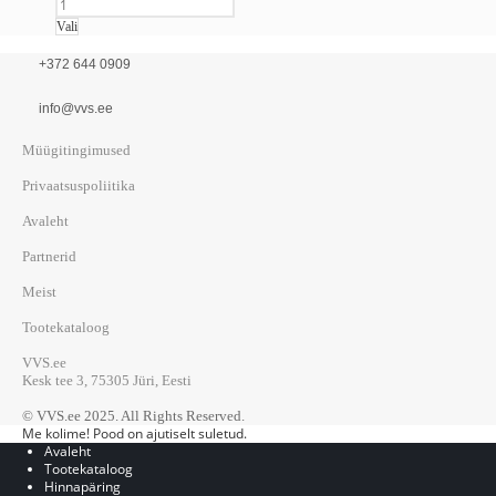
Vali
+372 644 0909
info@vvs.ee
Müügitingimused
Privaatsuspoliitika
Avaleht
Partnerid
Meist
Tootekataloog
VVS.ee
Kesk tee 3, 75305 Jüri, Eesti
© VVS.ee 2025. All Rights Reserved.
Me kolime! Pood on ajutiselt suletud.
Avaleht
Tootekataloog
Hinnapäring