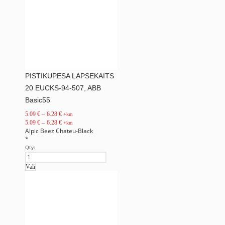
PISTIKUPESA LAPSEKAITS
20 EUCKS-94-507, ABB
Basic55
5.09
€
–
6.28
€
+km
5.09
€
–
6.28
€
+km
Alpic
Beez
Chateu-Black
*
Qty:
Vali