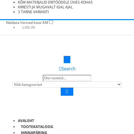
KÕIK MATERJALID ERITÖÖDELE ÜHES KOHAS
KIIRESTI JA MUGAVALT IGAL AJAL
3 TARNE VARIANTI
Näidata hinnad koos KM
LOG IN
Search
AVALEHT
TOOTEKATALOOG
HINNAPÄRING