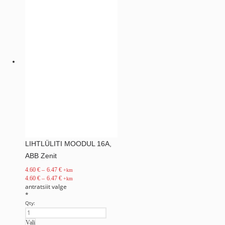
LIHTLÜLITI MOODUL 16A,
ABB Zenit
4.60
€
–
6.47
€
+km
4.60
€
–
6.47
€
+km
antratsiit
valge
*
Qty:
Vali