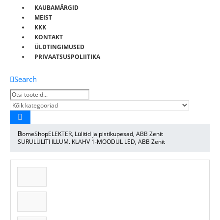
KAUBAMÄRGID
MEIST
KKK
KONTAKT
ÜLDTINGIMUSED
PRIVAATSUSPOLIITIKA
Search
Home
Shop
ELEKTER
,
Lülitid ja pistikupesad
,
ABB Zenit
SURULÜLITI ILLUM. KLAHV 1-MOODUL LED, ABB Zenit