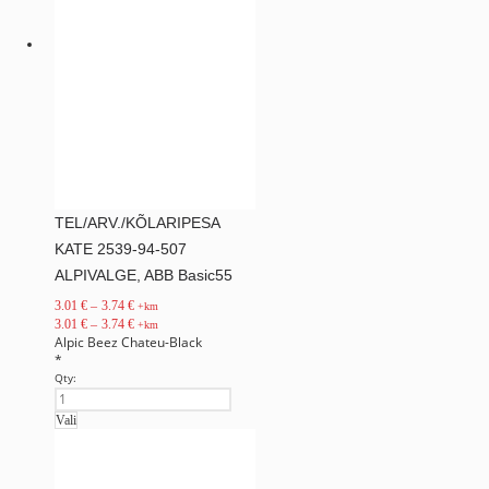
TEL/ARV./KÕLARIPESA
KATE 2539-94-507
ALPIVALGE, ABB Basic55
3.01
€
–
3.74
€
+km
3.01
€
–
3.74
€
+km
Alpic
Beez
Chateu-Black
*
Qty:
Vali