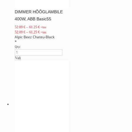
DIMMER HÕÕGLAMBILE
400W, ABB Basic55
52.09
€
–
61.25
€
+km
52.09
€
–
61.25
€
+km
Alpic
Beez
Chateu-Black
*
Qty:
Vali