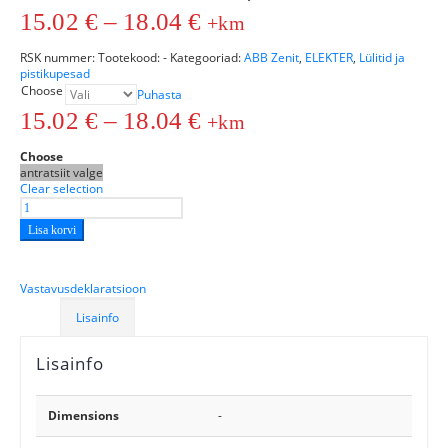
15.02
€
–
18.04
€
+km
RSK nummer:
Tootekood:
-
Kategooriad:
ABB Zenit
,
ELEKTER
,
Lülitid ja
pistikupesad
Choose
Puhasta
15.02
€
–
18.04
€
+km
Choose
antratsiit
valge
Clear selection
Lisa korvi
Vastavusdeklaratsioon
Lisainfo
Lisainfo
Dimensions
-