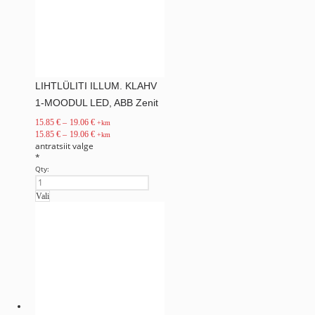
LIHTLÜLITI ILLUM. KLAHV
1-MOODUL LED, ABB Zenit
15.85
€
–
19.06
€
+km
15.85
€
–
19.06
€
+km
antratsiit
valge
*
Qty:
Vali