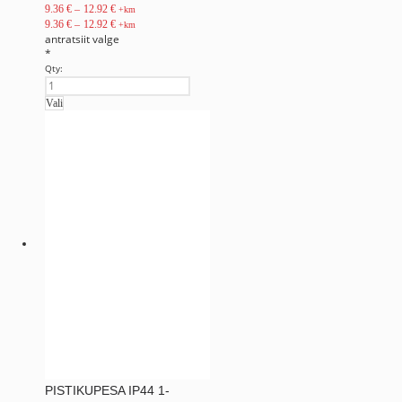
9.36
€
–
12.92
€
+km
9.36
€
–
12.92
€
+km
antratsiit
valge
*
Qty:
Vali
PISTIKUPESA IP44 1-