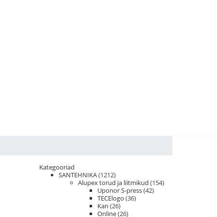
Kategooriad
SANTEHNIKA
(1212)
Alupex torud ja liitmikud
(154)
Uponor S-press
(42)
TECElogo
(36)
Kan
(26)
Online
(26)