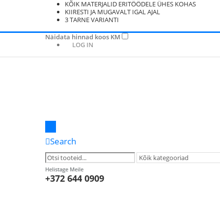
KÕIK MATERJALID ERITÖÖDELE ÜHES KOHAS
KIIRESTI JA MUGAVALT IGAL AJAL
3 TARNE VARIANTI
Näidata hinnad koos KM
LOG IN
Search
Helistage Meile
+372 644 0909