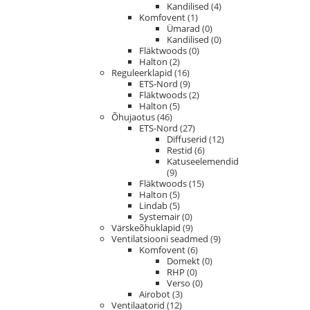
Kandilised
(4)
Komfovent
(1)
Ümarad
(0)
Kandilised
(0)
Fläktwoods
(0)
Halton
(2)
Reguleerklapid
(16)
ETS-Nord
(9)
Fläktwoods
(2)
Halton
(5)
Õhujaotus
(46)
ETS-Nord
(27)
Diffuserid
(12)
Restid
(6)
Katuseelemendid
(9)
Fläktwoods
(15)
Halton
(5)
Lindab
(5)
Systemair
(0)
Värskeõhuklapid
(9)
Ventilatsiooni seadmed
(9)
Komfovent
(6)
Domekt
(0)
RHP
(0)
Verso
(0)
Airobot
(3)
Ventilaatorid
(12)