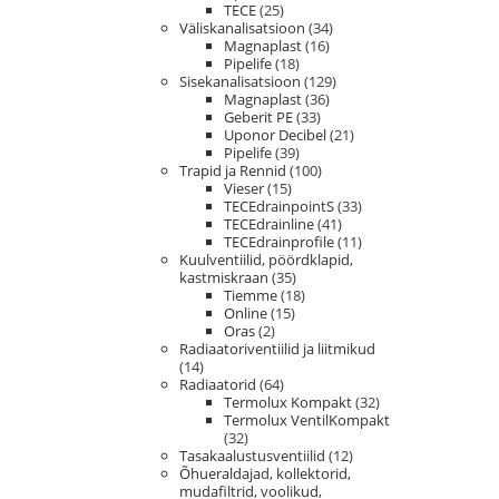
TECE
(25)
Väliskanalisatsioon
(34)
Magnaplast
(16)
Pipelife
(18)
Sisekanalisatsioon
(129)
Magnaplast
(36)
Geberit PE
(33)
Uponor Decibel
(21)
Pipelife
(39)
Trapid ja Rennid
(100)
Vieser
(15)
TECEdrainpointS
(33)
TECEdrainline
(41)
TECEdrainprofile
(11)
Kuulventiilid, pöördklapid,
kastmiskraan
(35)
Tiemme
(18)
Online
(15)
Oras
(2)
Radiaatoriventiilid ja liitmikud
(14)
Radiaatorid
(64)
Termolux Kompakt
(32)
Termolux VentilKompakt
(32)
Tasakaalustusventiilid
(12)
Õhueraldajad, kollektorid,
mudafiltrid, voolikud,