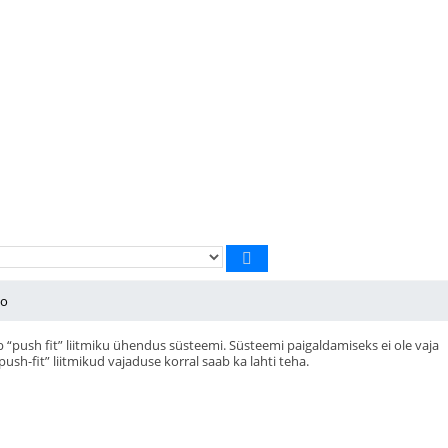
go
push fit” liitmiku ühendus süsteemi. Süsteemi paigaldamiseks ei ole vaja
push-fit” liitmikud vajaduse korral saab ka lahti teha.