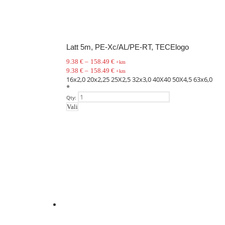
Latt 5m, PE-Xc/AL/PE-RT, TECElogo
9.38
€
–
158.49
€
+km
9.38
€
–
158.49
€
+km
16x2,0
20x2,25
25X2,5
32x3,0
40X40
50X4,5
63x6,0
*
Qty:
Vali