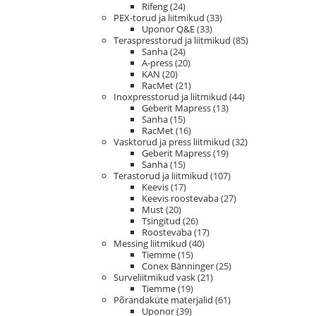
Rifeng
(24)
PEX-torud ja liitmikud
(33)
Uponor Q&E
(33)
Teraspresstorud ja liitmikud
(85)
Sanha
(24)
A-press
(20)
KAN
(20)
RacMet
(21)
Inoxpresstorud ja liitmikud
(44)
Geberit Mapress
(13)
Sanha
(15)
RacMet
(16)
Vasktorud ja press liitmikud
(32)
Geberit Mapress
(19)
Sanha
(15)
Terastorud ja liitmikud
(107)
Keevis
(17)
Keevis roostevaba
(27)
Must
(20)
Tsingitud
(26)
Roostevaba
(17)
Messing liitmikud
(40)
Tiemme
(15)
Conex Bänninger
(25)
Surveliitmikud vask
(21)
Tiemme
(19)
Põrandaküte materjalid
(61)
Uponor
(39)