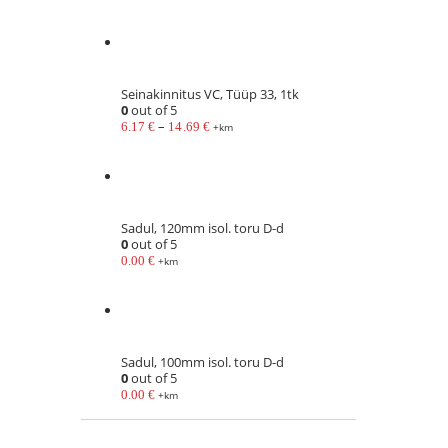
Seinakinnitus VC, Tüüp 33, 1tk
0
out of 5
–
6.17
€
14.69
€
+km
Sadul, 120mm isol. toru D-d
0
out of 5
0.00
€
+km
Sadul, 100mm isol. toru D-d
0
out of 5
0.00
€
+km