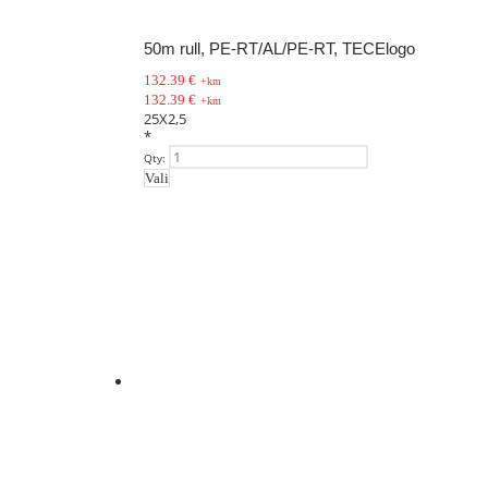
50m rull, PE-RT/AL/PE-RT, TECElogo
132.39
€
+km
132.39
€
+km
25X2,5
*
Qty:
Vali