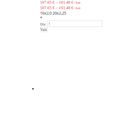
107.65
€
–
161.48
€
+km
107.65
€
–
161.48
€
+km
16x2,0
20x2,25
*
Qty:
Vali