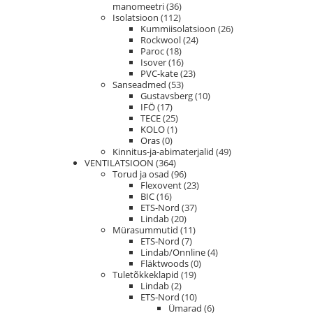
manomeetri
(36)
Isolatsioon
(112)
Kummiisolatsioon
(26)
Rockwool
(24)
Paroc
(18)
Isover
(16)
PVC-kate
(23)
Sanseadmed
(53)
Gustavsberg
(10)
IFÖ
(17)
TECE
(25)
KOLO
(1)
Oras
(0)
Kinnitus-ja-abimaterjalid
(49)
VENTILATSIOON
(364)
Torud ja osad
(96)
Flexovent
(23)
BIC
(16)
ETS-Nord
(37)
Lindab
(20)
Mürasummutid
(11)
ETS-Nord
(7)
Lindab/Onnline
(4)
Fläktwoods
(0)
Tuletõkkeklapid
(19)
Lindab
(2)
ETS-Nord
(10)
Ümarad
(6)