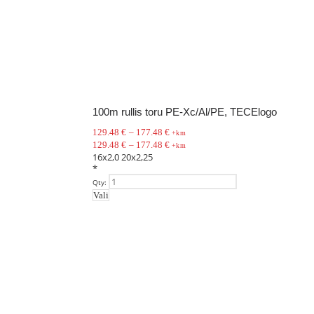
100m rullis toru PE-Xc/Al/PE, TECElogo
129.48
€
–
177.48
€
+km
129.48
€
–
177.48
€
+km
16x2,0
20x2,25
*
Qty:
Vali