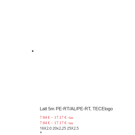
Latt 5m PE-RT/AL/PE-RT, TECElogo
7.94
€
–
17.17
€
+km
7.94
€
–
17.17
€
+km
16X2.0
20x2,25
25X2.5
*