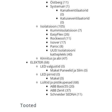
Östberg
(11)
Systemair
(1)
Kanaliventilaatorid
(0)
Katuseventilaatorid
(0)
Isolatsioon
(105)
Kummiisolatsioon
(7)
EasyFlex
(26)
Rockwool
(11)
Isover
(17)
Paroc
(8)
UUS! Isolatsiooni
katteplekk
(40)
Kinnitus ja abi
(47)
ELEKTER
(68)
LED valgustid
(0)
Makel Paneelid ja Slim
(0)
LED pirnid
(0)
Makel
(0)
Lülitid ja pistikupesad
(68)
ABB Basic55
(20)
ABB Zenit
(37)
Schneider SEDNA
(11)
Tooted