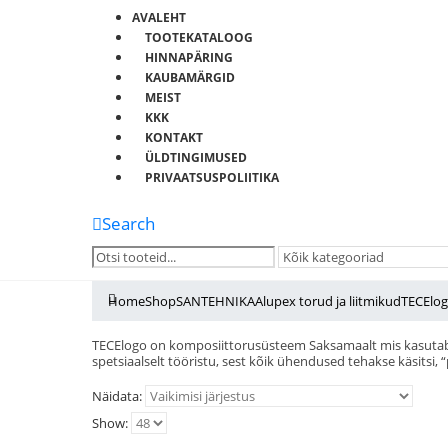
AVALEHT
TOOTEKATALOOG
HINNAPÄRING
KAUBAMÄRGID
MEIST
KKK
KONTAKT
ÜLDTINGIMUSED
PRIVAATSUSPOLIITIKA
Search
Home
Shop
SANTEHNIKA
Alupex torud ja liitmikud
TECElo
TECElogo on komposiittorusüsteem Saksamaalt mis kasutab “
spetsiaalselt tööristu, sest kõik ühendused tehakse käsitsi, “
Näidata:
Show: