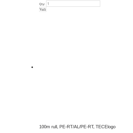
Qty:
Vali
100m rull, PE-RT/AL/PE-RT, TECElogo