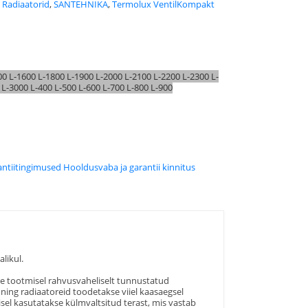
:
Radiaatorid
,
SANTEHNIKA
,
Termolux VentilKompakt
00
L-1600
L-1800
L-1900
L-2000
L-2100
L-2200
L-2300
L-
0
L-3000
L-400
L-500
L-600
L-700
L-800
L-900
rantiitingimused
Hooldusvaba ja garantii kinnitus
likul.
te tootmisel rahvusvaheliselt tunnustatud
ning radiaatoreid toodetakse viiel kaasaegsel
tmisel kasutatakse külmvaltsitud terast, mis vastab