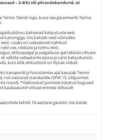
(suusad – 2-4tk) või põrandakandurid, et
tte Termo Teknik logo, kuna see garanteerib Termo
e.
aigalduskõrvu kaitsevad kahjustuste eest
ud kartongiga, mis kaitseb neid võimalike
e eest. Lisaks on radiaatorid mähitud
neid vee, niiskuse ja tolmu eest.
äigus, ehituspaigal ja paigalduse ajal tekkida võivate
 et vältida radiaatorite pinna ja värvi kahjustumist,
dis, kuni kõik ehitustööd on lõpule viidud.
ks transpordi ja hoiustamise ajal kasutab Termo
d, mis vastavad standardile ISPM 15. Üldjoontes
ahte moodi. *Ülaltoodud joonistel esitatud kogused
d kaubaalustel võivad erineda sõltuvalt
aatoritele kehtib 10-aastane garantii, mis katab