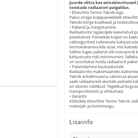
juurde võtta kas seinakinnitused 
teostada radiaatori paigaldus.
• Ettevõtte Termo Teknik logo
Palun otsige küljepaneelidelt ettevõ
Tekniki kõrge kvaliteedi ja töökindlus
• Pakend ja märgistamine
Radiaatorite tagaküljele keevitatud p
plastkatted. Paneelide küljed on kaet
välisteguritest tulenevate kahjustust
termokahaneva kile sisse, mis kaitseb 
Selline tugev pakend viib transpordi k
kahjustuste riski miinimumini. Selleks,
on soovitatav hoida radiaatorit paken
• Pakendamine kaubaalustele
Radiaatorite maksimaalseks kaitsmise
Teknik eritellimusena valminud alusei
saab radiaatoreid alustele asetada k
on üksnes näitlikud. Tegelikud koguse
transpordiviisist ja sihtkohast.
• Garantii
Kõikidele ettevõtte Termo Teknik radi
materjali- ja tootmisvigu.
Lisainfo