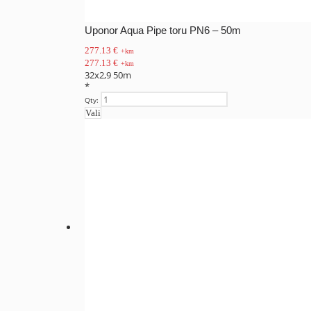
Uponor Aqua Pipe toru PN6 – 50m
277.13
€
+km
277.13
€
+km
32x2,9 50m
*
Qty:
Vali