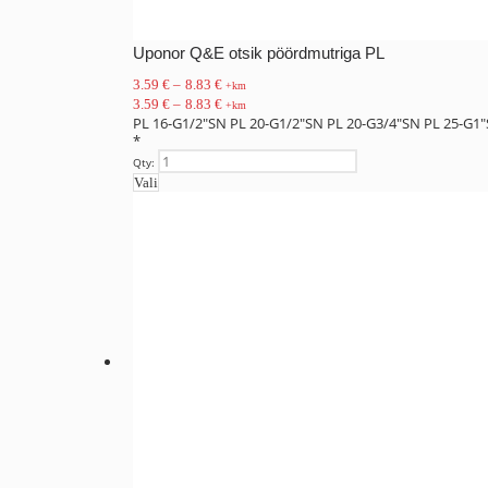
Uponor Q&E otsik pöördmutriga PL
3.59
€
–
8.83
€
+km
3.59
€
–
8.83
€
+km
PL 16-G1/2"SN
PL 20-G1/2"SN
PL 20-G3/4"SN
PL 25-G1
*
Qty:
Vali