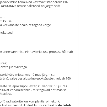
 ja värvimine toimuvad vastavalt standardile DIN
l kasutatava terase paksused on järgmised:
9 mm
tlikkuse
 veekanalite peale, et tagada kõrge
õhukatsed
kse enne värvimist. Pinnaviimistluse protsess hõlmab
ures;
evate juhtivustega.
atorid värvimisse, mis hõlmab järgmist:
ärv): valge vesialuseline epoksüester, kuivab 160
keaste 60, epoksüpolüester, kuivab 180 °C juures.
asuvat värvimiskabiini, mis tagavad optimaalse
htudest.
44) radiaatoritel on komplektis: pimekork,
ritud sisuventiil.
Antud tüüpi radiaatorile tuleb