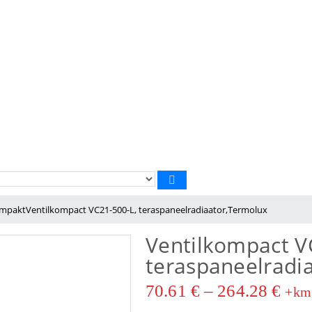
ompakt
Ventilkompact VC21-500-L, teraspaneelradiaator,Termolux
Ventilkompact V
teraspaneelradi
70.61
€
–
264.28
€
+km