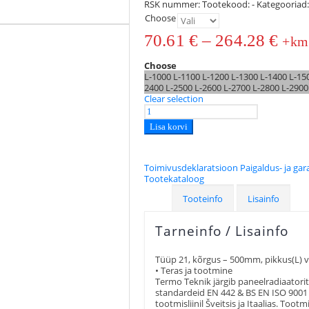
RSK nummer:
Tootekood:
-
Kategooriad
Choose
70.61
€
–
264.28
€
+km
Choose
L-1000
L-1100
L-1200
L-1300
L-1400
L-15
2400
L-2500
L-2600
L-2700
L-2800
L-290
Clear selection
Lisa korvi
Toimivusdeklaratsioon
Paigaldus- ja ga
Tootekataloog
Tooteinfo
Lisainfo
Tarneinfo / Lisainfo
Tüüp 21, kõrgus – 500mm, pikkus(L) va
• Teras ja tootmine
Termo Teknik järgib paneelradiaatori
standardeid EN 442 & BS EN ISO 9001 
tootmisliinil Šveitsis ja Itaalias. Too