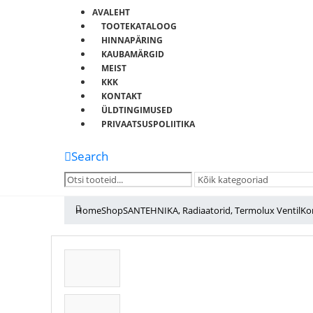
AVALEHT
TOOTEKATALOOG
HINNAPÄRING
KAUBAMÄRGID
MEIST
KKK
KONTAKT
ÜLDTINGIMUSED
PRIVAATSUSPOLIITIKA
Search
Home
Shop
SANTEHNIKA
,
Radiaatorid
,
Termolux VentilK