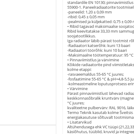
standardile EN 10130; pinnaviimistlus
55900-1. Paneelradiaatorite tootmise
-paneelid: 1,20 ± 0,09 mm
-ribid: 0,45 ± 0,05 mm
-pealmised ja küljekatted: 0,75 ± 0,0
• Ribid tagavad maksimaalse soojatoo
Ribid keevitatakse 33,33 mm sammuga
soojatootlikkus.
Iga radiaator läbib pärast tootmist r
-Radiaatori katserõhk: kuni 13 baari
-Radiaatori töörõhk: kuni 10 baari
-Maksimaalne töötemperatuur: 95 °C
• Pinnaviimistlus ja värvimine
Kõikide radiaatorite pind viimistleta
kolme etappi:
-rasvaeemaldus 55-65 °C juures;
-fosfaatimine 55-65 °C & pH=4,8-5,5 ju
-kolmeastmeline loputusprotsess erin
• Värvimine
Pärast pinnaviimistlust lähevad radia
keskkonnasõbralik kruntvärv (magnetv
°C juures;
kvaliteetne pulbervärv: RAL 9016, läi
Termo Teknik kasutab kolme Šveitsis 
energiakasutuse sõltuvalt tootmisma
• Lisatarvikud
Altühendusega ehk VC tüüpi (21,22,33,
käsiõhutus, tüüblid, kruvid ja integree