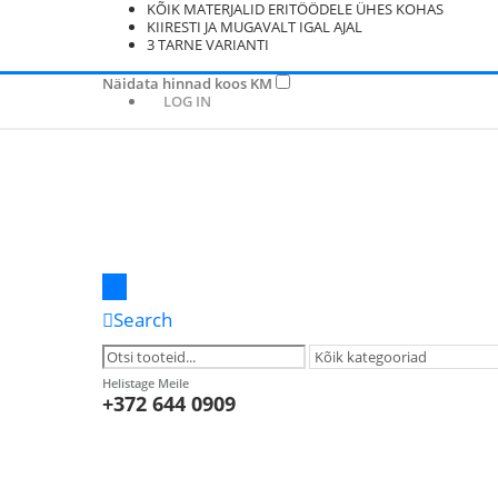
KÕIK MATERJALID ERITÖÖDELE ÜHES KOHAS
KIIRESTI JA MUGAVALT IGAL AJAL
3 TARNE VARIANTI
Näidata hinnad koos KM
LOG IN
Search
Helistage Meile
+372 644 0909