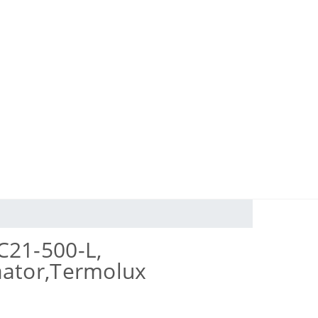
C21-500-L,
aator,Termolux