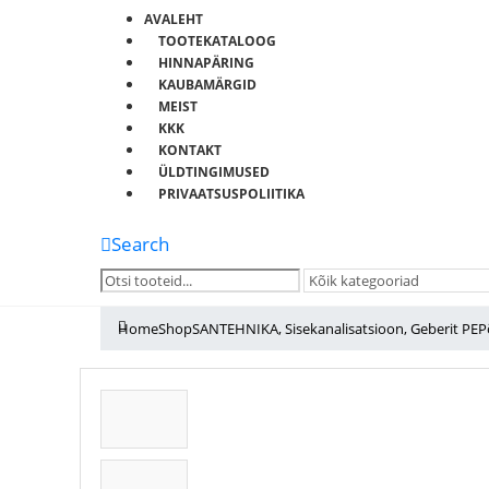
AVALEHT
TOOTEKATALOOG
HINNAPÄRING
KAUBAMÄRGID
MEIST
KKK
KONTAKT
ÜLDTINGIMUSED
PRIVAATSUSPOLIITIKA
Search
Home
Shop
SANTEHNIKA
,
Sisekanalisatsioon
,
Geberit PE
P