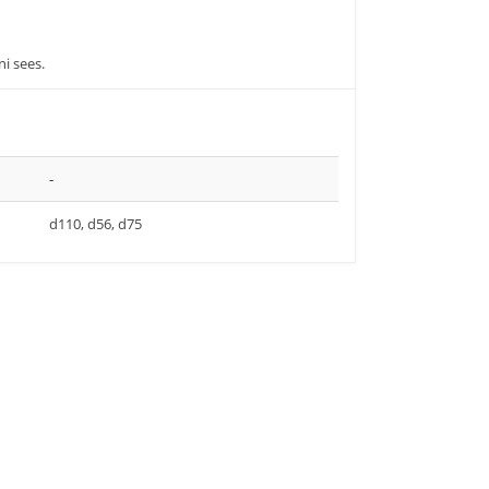
i sees.
-
d110, d56, d75