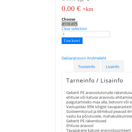
0.00
€
+km
Choose
d110
d75
Clear selection
Lisa korvi
Deklaratsioon
Andmeleht
Tooteinfo
Lisainfo
Tarneinfo / Lisainfo
Geberit PE äravoolutorude rakendusv
ehituse või katuse äravoolu ehitamisel
paigutamiseks maa alla, betooni või si
Vastupidav 95% kõigist tavapärastest l
Süsteemitorud ja liitmikud peavad i
vastu ka põrutusele, mahakukkumisele,
Geberit PE rakendused
Ehituse äravool
Tavapärane katuse äravoolusüsteem