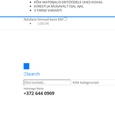
KÕIK MATERJALID ERITÖÖDELE ÜHES KOHAS
KIIRESTI JA MUGAVALT IGAL AJAL
3 TARNE VARIANTI
Näidata hinnad koos KM
LOG IN
Search
Helistage Meile
+372 644 0909