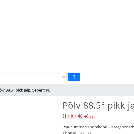
õlv 88.5° pikk jalg, Geberit PE
Põlv 88.5° pikk j
0.00
€
+km
RSK nummer:
Tootekood:
-
Kategooriad
Choose