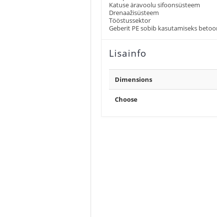
Katuse äravoolu sifoonsüsteem
Drenaažisüsteem
Tööstussektor
Geberit PE sobib kasutamiseks betoon
Lisainfo
Dimensions
Choose