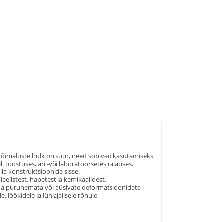
õimaluste hulk on suur, need sobivad kasutamiseks
, tööstuses, äri -või laboratoorsetes rajatises,
lla konstruktsioonide sisse.
eelistest, hapetest ja kemikaalidest.
lma purunemata või püsivate deformatsioonideta
 löökidele ja lühiajalisele rõhule