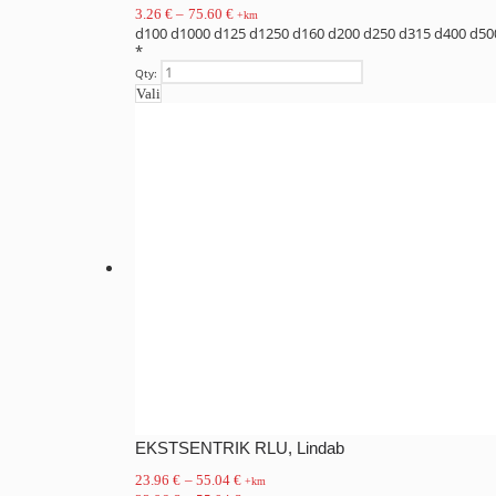
3.26
€
–
75.60
€
+km
d100
d1000
d125
d1250
d160
d200
d250
d315
d400
d50
*
Qty:
Vali
EKSTSENTRIK RLU, Lindab
23.96
€
–
55.04
€
+km