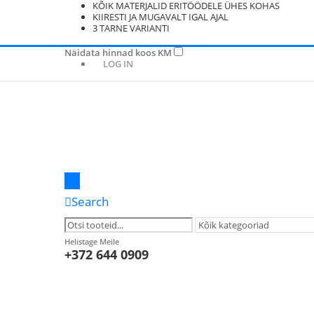
KÕIK MATERJALID ERITÖÖDELE ÜHES KOHAS
KIIRESTI JA MUGAVALT IGAL AJAL
3 TARNE VARIANTI
Näidata hinnad koos KM
LOG IN
Search
Helistage Meile
+372 644 0909