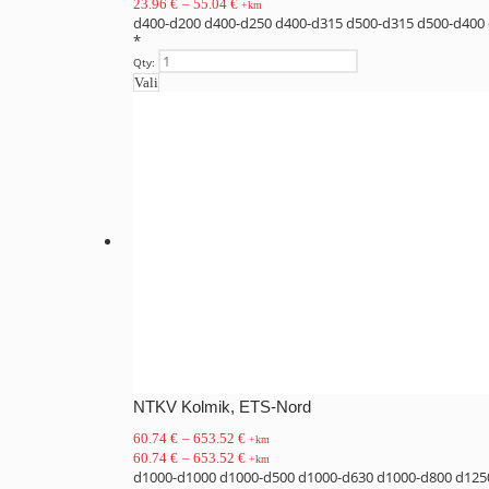
23.96
€
–
55.04
€
+km
d400-d200
d400-d250
d400-d315
d500-d315
d500-d400
*
Qty:
Vali
NTKV Kolmik, ETS-Nord
60.74
€
–
653.52
€
+km
60.74
€
–
653.52
€
+km
d1000-d1000
d1000-d500
d1000-d630
d1000-d800
d125