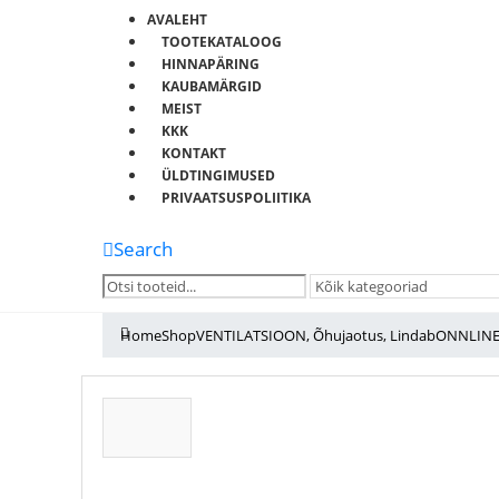
AVALEHT
TOOTEKATALOOG
HINNAPÄRING
KAUBAMÄRGID
MEIST
KKK
KONTAKT
ÜLDTINGIMUSED
PRIVAATSUSPOLIITIKA
Search
Home
Shop
VENTILATSIOON
,
Õhujaotus
,
Lindab
ONNLINE 