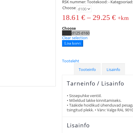
RSK nummer:
Tootekood:
-
Kategooriad
Choose
18.61
€
–
29.25
€
+km
Choose
d100
d125
d160
Clear selection
Lisa korvi
Tooteleht
Tooteinfo
Lisainfo
Tarneinfo / Lisainfo
• Sissepuhke ventiil.
• Mõeldud lakke kinnitamiseks.
• Tääkide hoidikud ühenduvad pesaga
tsingitud plekk. • Värv: Valge RAL 9010
Lisainfo