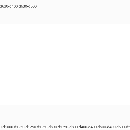
d630-d400
d630-d500
0-d1000
d1250-d1250
d1250-d630
d1250-d800
d400-d400
d500-d400
d500-d