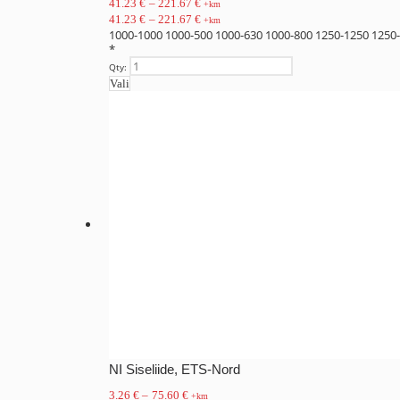
41.23
€
–
221.67
€
+km
41.23
€
–
221.67
€
+km
1000-1000
1000-500
1000-630
1000-800
1250-1250
1250
*
Qty:
Vali
NI Siseliide, ETS-Nord
3.26
€
–
75.60
€
+km