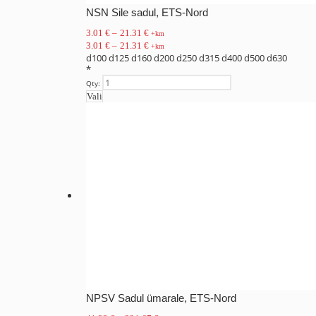
NSN Sile sadul, ETS-Nord
3.01
€
–
21.31
€
+km
3.01
€
–
21.31
€
+km
d100
d125
d160
d200
d250
d315
d400
d500
d630
*
Qty:
Vali
NPSV Sadul ümarale, ETS-Nord