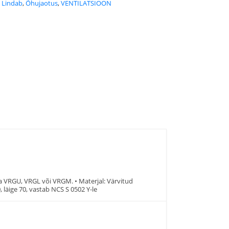
:
Lindab
,
Õhujaotus
,
VENTILATSIOON
 VRGU, VRGL või VRGM. • Materjal: Värvitud
, läige 70, vastab NCS S 0502 Y-le