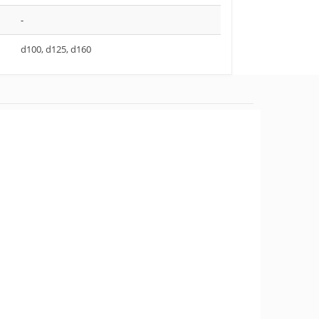
-
d100, d125, d160