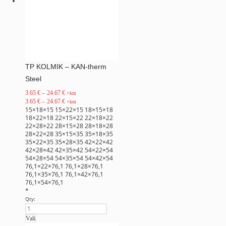
TP KOLMIK – KAN-therm
Steel
3.65
€
–
24.67
€
+km
3.65
€
–
24.67
€
+km
15×18×15
15×22×15
18×15×18
18×22×18
22×15×22
22×18×22
22×28×22
28×15×28
28×18×28
28×22×28
35×15×35
35×18×35
35×22×35
35×28×35
42×22×42
42×28×42
42×35×42
54×22×54
54×28×54
54×35×54
54×42×54
76,1×22×76,1
76,1×28×76,1
76,1×35×76,1
76,1×42×76,1
76,1×54×76,1
*
Qty:
Vali