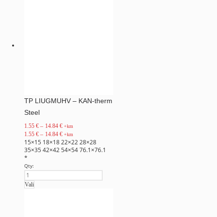
TP LIUGMUHV – KAN-therm
Steel
1.55
€
–
14.84
€
+km
1.55
€
–
14.84
€
+km
15×15
18×18
22×22
28×28
35×35
42×42
54×54
76.1×76.1
*
Qty:
Vali