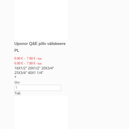
Uponor Q&E põlv väliskeere
PL
0.00
€
–
7.80
€
+km
0.00
€
–
7.80
€
+km
16X1/2"
20X1/2"
20X3/4"
25X3/4"
40X1 1/4"
*
Qty:
Vali