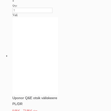
*
Qty:
Vali
Uponor Q&E otsik väliskeere
PL/DR
0.00
€
–
73.90
€
+km