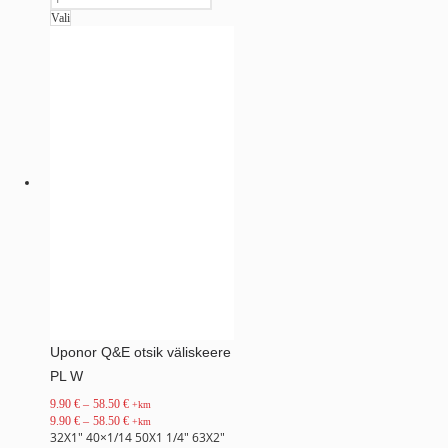
Vali
Uponor Q&E otsik väliskeere
PL W
9.90
€
–
58.50
€
+km
9.90
€
–
58.50
€
+km
32X1"
40×1/14
50X1 1/4"
63X2"