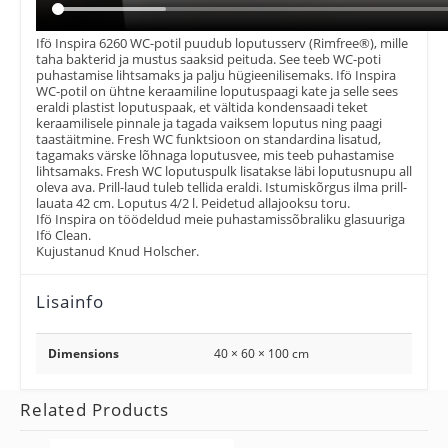
Ifö Inspira 6260 WC-potil puudub loputusserv (Rimfree®), mille
taha bakterid ja mustus saaksid peituda. See teeb WC-poti
puhastamise lihtsamaks ja palju hügieenilisemaks. Ifö Inspira
WC-potil on ühtne keraamiline loputuspaagi kate ja selle sees
eraldi plastist loputuspaak, et vältida kondensaadi teket
keraamilisele pinnale ja tagada vaiksem loputus ning paagi
taastäitmine. Fresh WC funktsioon on standardina lisatud,
tagamaks värske lõhnaga loputusvee, mis teeb puhastamise
lihtsamaks. Fresh WC loputuspulk lisatakse läbi loputusnupu all
oleva ava. Prill-laud tuleb tellida eraldi. Istumiskõrgus ilma prill-
lauata 42 cm. Loputus 4/2 l. Peidetud allajooksu toru.
Ifö Inspira on töödeldud meie puhastamissõbraliku glasuuriga
Ifö Clean.
Kujustanud Knud Holscher.
Lisainfo
Dimensions
40 × 60 × 100 cm
Related Products