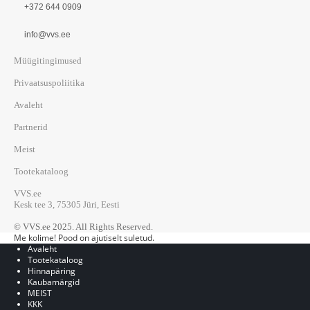
+372 644 0909
info@vvs.ee
Müügitingimused
Privaatsuspoliitika
Avaleht
Partnerid
Meist
Tootekataloog
VVS.ee
Kesk tee 3, 75305 Jüri, Eesti
© VVS.ee 2025. All Rights Reserved.
Me kolime! Pood on ajutiselt suletud.
Avaleht
Tootekataloog
Hinnapäring
Kaubamärgid
MEIST
KKK