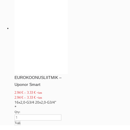
EUROKOONUSLIITMIK –
Uponor Smart
2.94
€
–
3.33
€
+km
2.94
€
–
3.33
€
+km
16x2,0-G3/4
20x2,0-G3/4"
*
Qty:
Vali