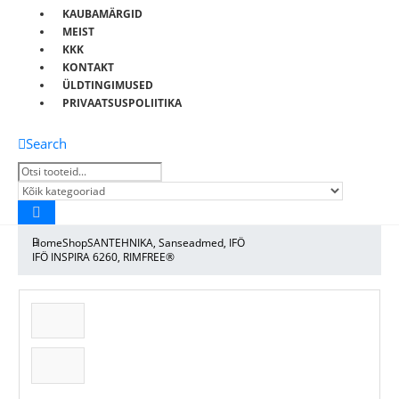
KAUBAMÄRGID
MEIST
KKK
KONTAKT
ÜLDTINGIMUSED
PRIVAATSUSPOLIITIKA
Search
Home
Shop
SANTEHNIKA
,
Sanseadmed
,
IFÖ
IFÖ INSPIRA 6260, RIMFREE®