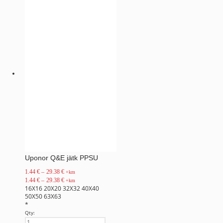
Uponor Q&E jätk PPSU
1.44
€
–
29.38
€
+km
1.44
€
–
29.38
€
+km
16X16
20X20
32X32
40X40
50X50
63X63
*
Qty: