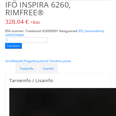
IFÖ INSPIRA 6260,
RIMFREE®
328.04
€
+km
RSK nummer:
Tootekood:
626000001
Kategooriad:
IFÖ
,
Sanseadmed
,
SANTEHNIKA
Lisa korvi
Sertifikaadid
Paigaldusjuhend
Tehniline joonis
Tooteinfo
Lisainfo
Tarneinfo / Lisainfo