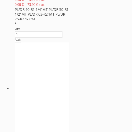
0.00
€
–
73.90
€
+km
PL/DR 40-R1 1/4"MT
PL/DR 50-R1
1/2"MT
PL/DR 63-R2"MT
PL/DR
75-R2 1/2"MT
*
Qty:
Vali