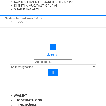
KÕIK MATERJALID ERITÖÖDELE ÜHES KOHAS
KIIRESTI JA MUGAVALT IGAL AJAL
3 TARNE VARIANTI
Näidata hinnad koos KM
LOG IN
Search
AVALEHT
TOOTEKATALOOG
HINNAPÄRING