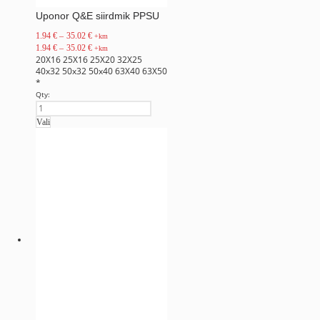
Uponor Q&E siirdmik PPSU
1.94
€
–
35.02
€
+km
1.94
€
–
35.02
€
+km
20X16
25X16
25X20
32X25
40x32
50x32
50x40
63X40
63X50
*
Qty:
Vali