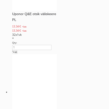
Uponor Q&E otsik väliskeere
PL
13.34
€
+km
13.34
€
+km
32x1vk
*
Qty:
Vali