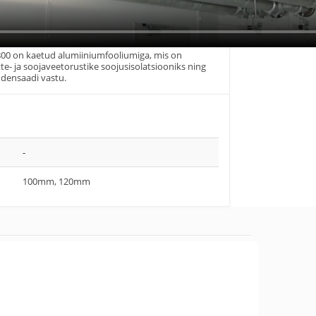
00 on kaetud alumiiniumfooliumiga, mis on
e- ja soojaveetorustike soojusisolatsiooniks ning
ndensaadi vastu.
-
100mm, 120mm