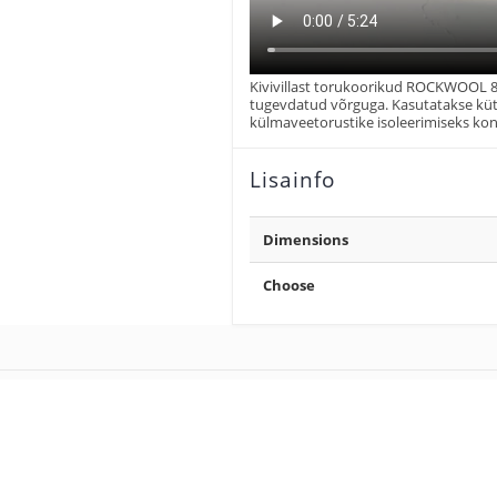
Kivivillast torukoorikud ROCKWOOL 8
tugevdatud võrguga. Kasutatakse kütt
külmaveetorustike isoleerimiseks ko
Lisainfo
Dimensions
Choose