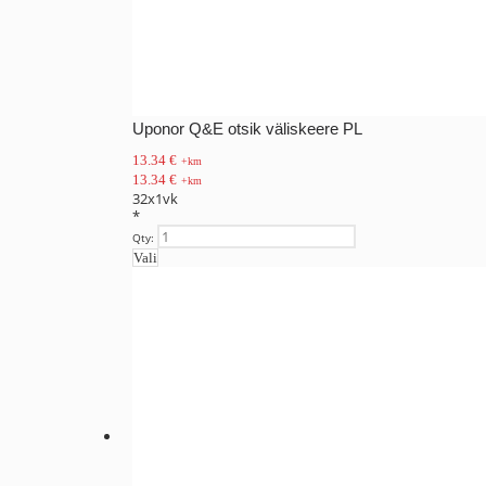
Uponor Q&E otsik väliskeere PL
13.34
€
+km
13.34
€
+km
32x1vk
*
Qty:
Vali