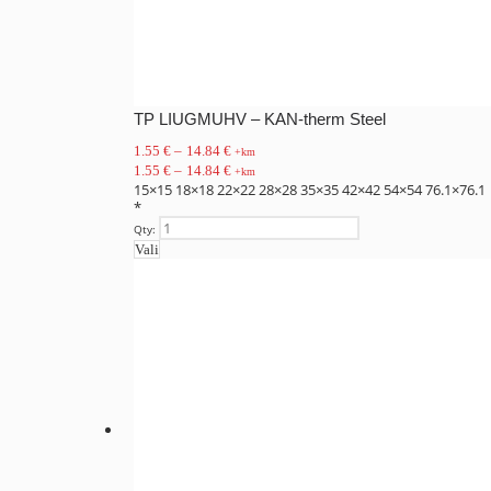
TP LIUGMUHV – KAN-therm Steel
1.55
€
–
14.84
€
+km
1.55
€
–
14.84
€
+km
15×15
18×18
22×22
28×28
35×35
42×42
54×54
76.1×76.1
*
Qty:
Vali