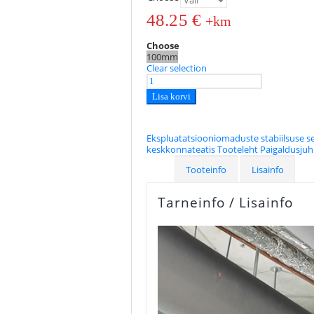
48.25
€
+km
Choose
100mm
Clear selection
Lisa korvi
Ekspluatatsiooniomaduste stabiilsuse se
keskkonnateatis
Tooteleht
Paigaldusju
Tooteinfo
Lisainfo
Tarneinfo / Lisainfo