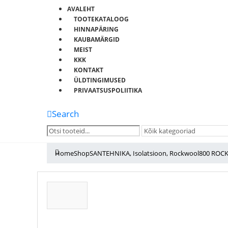
AVALEHT
TOOTEKATALOOG
HINNAPÄRING
KAUBAMÄRGID
MEIST
KKK
KONTAKT
ÜLDTINGIMUSED
PRIVAATSUSPOLIITIKA
Search
Home
Shop
SANTEHNIKA
,
Isolatsioon
,
Rockwool
800 ROC