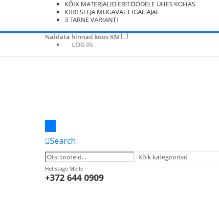
KÕIK MATERJALID ERITÖÖDELE ÜHES KOHAS
KIIRESTI JA MUGAVALT IGAL AJAL
3 TARNE VARIANTI
Näidata hinnad koos KM
LOG IN
Search
Helistage Meile
+372 644 0909