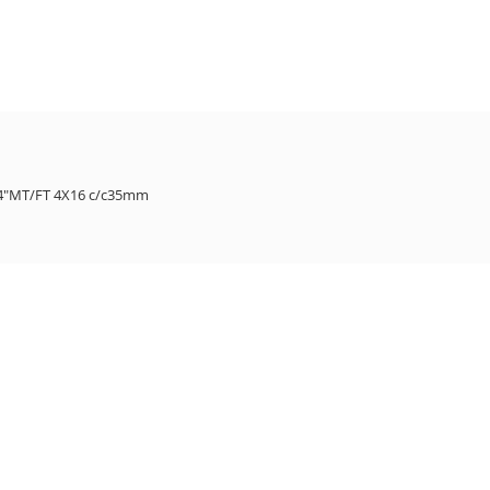
4"MT/FT 4X16 c/c35mm