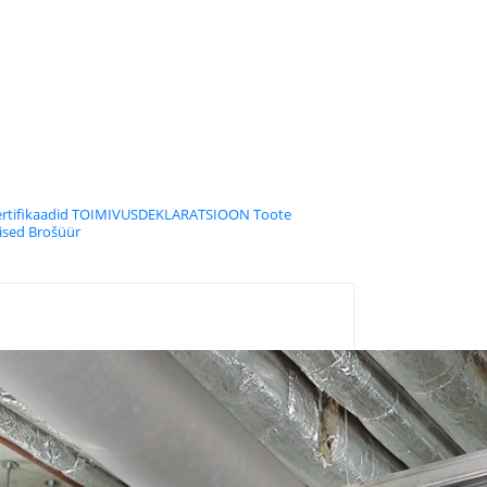
rtifikaadid
TOIMIVUSDEKLARATSIOON
Toote
hised
Brošüür