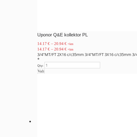
Uponor Q&E kollektor PL
14.17
€
–
20.94
€
+km
14.17
€
–
20.94
€
+km
3/4"MT/FT 2X16 c/c35mm
3/4"MT/FT 3X16 c/c35mm
3/
*
Qty:
Vali